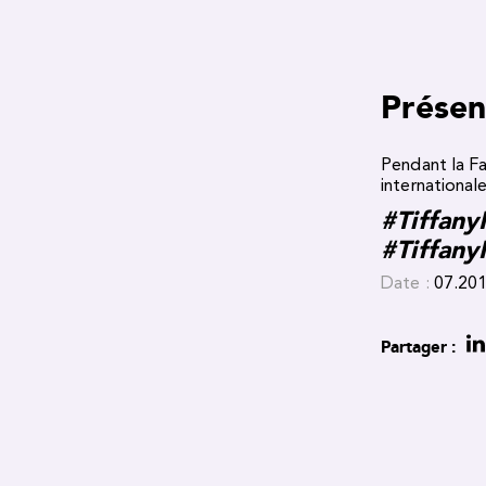
Présen
Pendant la Fa
international
#Tiffany
#TiffanyI
Date :
07.20
Partager :