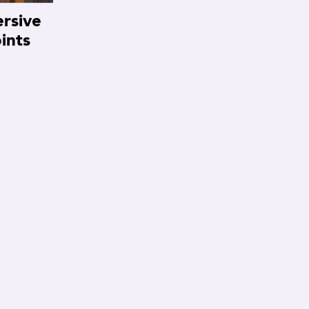
rsive
ints
TTER
SUIVEZ-NOUS :